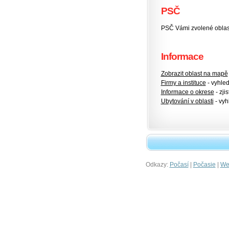
PSČ
PSČ Vámi zvolené oblas
Informace
Zobrazit oblast na mapě
Firmy a instituce
- vyhlede
Informace o okrese
- zjis
Ubytování v oblasti
- vyh
Odkazy:
|
|
Počasí
Počasie
Wet