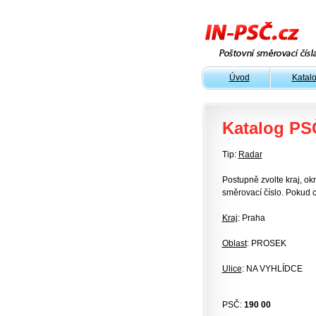
Úvod
Katal
Katalog PS
Tip:
Radar
Postupně zvolte kraj, okr
směrovací číslo. Pokud c
Kraj
: Praha
Oblast
: PROSEK
Ulice
: NA VYHLÍDCE
PSČ:
190 00