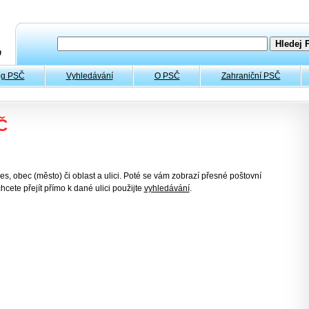
og PSČ
Vyhledávání
O PSČ
Zahraniční PSČ
Č
es, obec (město) či oblast a ulici. Poté se vám zobrazí přesné poštovní
hcete přejít přímo k dané ulici použijte
vyhledávání
.