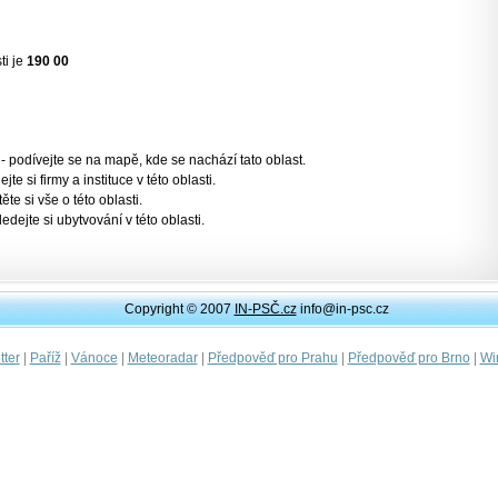
ti je
190 00
- podívejte se na mapě, kde se nachází tato oblast.
jte si firmy a instituce v této oblasti.
těte si vše o této oblasti.
ledejte si ubytvování v této oblasti.
Copyright © 2007
IN-PSČ.cz
info@in-psc.cz
|
|
|
|
|
|
ter
Paříž
Vánoce
Meteoradar
Předpověď pro Prahu
Předpověď pro Brno
Wi