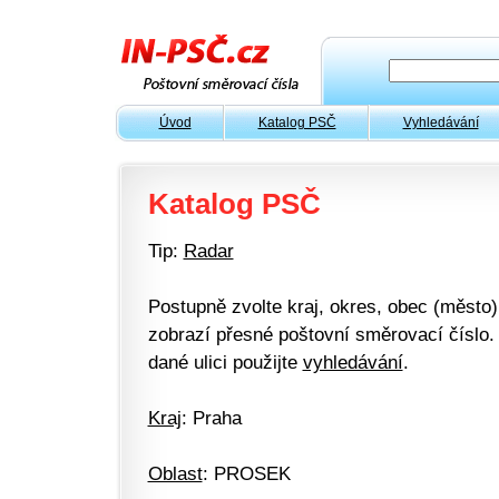
Úvod
Katalog PSČ
Vyhledávání
Katalog PSČ
Tip:
Radar
Postupně zvolte kraj, okres, obec (město) 
zobrazí přesné poštovní směrovací číslo. 
dané ulici použijte
vyhledávání
.
Kraj
: Praha
Oblast
: PROSEK