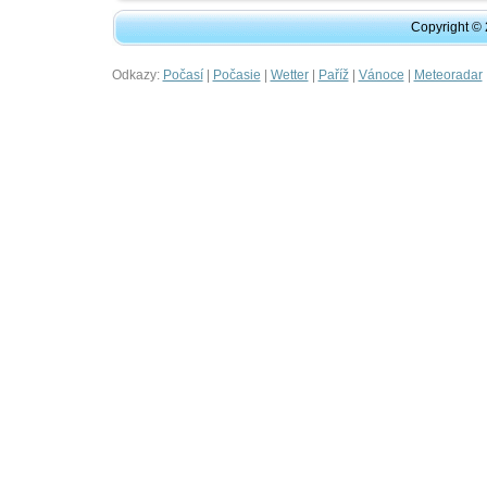
Copyright ©
Odkazy:
|
|
|
|
|
Počasí
Počasie
Wetter
Paříž
Vánoce
Meteoradar