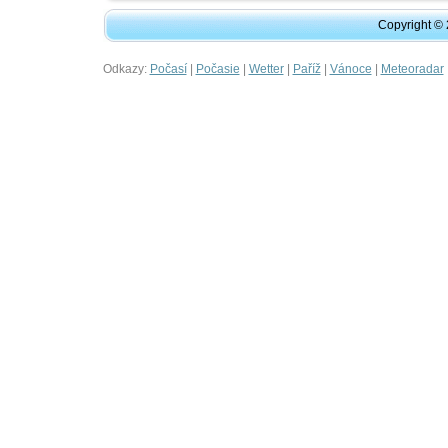
Copyright ©
Odkazy:
|
|
|
|
|
Počasí
Počasie
Wetter
Paříž
Vánoce
Meteoradar