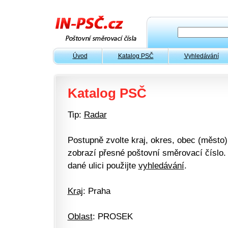
Úvod
Katalog PSČ
Vyhledávání
Katalog PSČ
Tip:
Radar
Postupně zvolte kraj, okres, obec (město) 
zobrazí přesné poštovní směrovací číslo. 
dané ulici použijte
vyhledávání
.
Kraj
: Praha
Oblast
: PROSEK