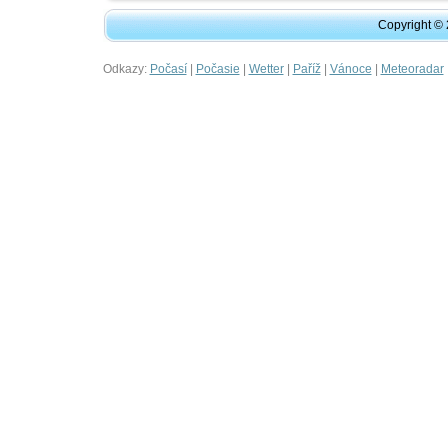
Copyright ©
Odkazy:
|
|
|
|
|
Počasí
Počasie
Wetter
Paříž
Vánoce
Meteoradar