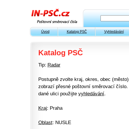
Úvod
Katalog PSČ
Vyhledávání
Katalog PSČ
Tip:
Radar
Postupně zvolte kraj, okres, obec (město) 
zobrazí přesné poštovní směrovací číslo. 
dané ulici použijte
vyhledávání
.
Kraj
: Praha
Oblast
: NUSLE