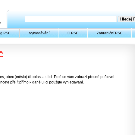
og PSČ
Vyhledávání
O PSČ
Zahraniční PSČ
Č
es, obec (město) či oblast a ulici. Poté se vám zobrazí přesné poštovní
hcete přejít přímo k dané ulici použijte
vyhledávání
.