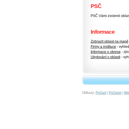
PSČ
PSČ Vámi zvolené oblas
Informace
Zobrazit oblast na mapě
Firmy a instituce
- vyhlede
Informace o okrese
- zjis
Ubytování v oblasti
- vyh
Odkazy:
|
|
Počasí
Počasie
Wet