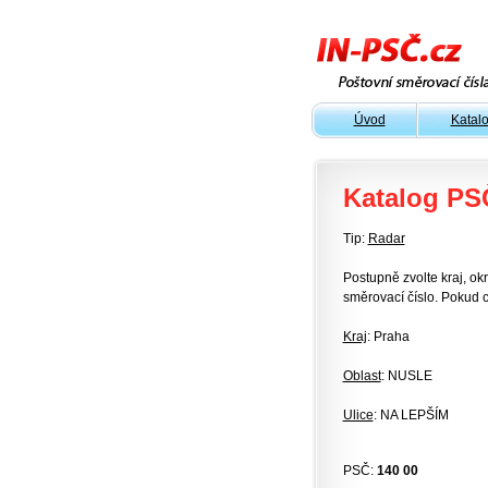
Úvod
Katal
Katalog PS
Tip:
Radar
Postupně zvolte kraj, okr
směrovací číslo. Pokud c
Kraj
: Praha
Oblast
: NUSLE
Ulice
: NA LEPŠÍM
PSČ:
140 00