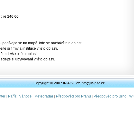
ti je
140 00
- podívejte se na mapě, kde se nachází tato oblast.
jte si firmy a instituce v této oblasti.
těte si vše o této oblasti.
ledejte si ubytvování v této oblasti.
Copyright © 2007
IN-PSČ.cz
info@in-psc.cz
|
|
|
|
|
|
ter
Paříž
Vánoce
Meteoradar
Předpověď pro Prahu
Předpověď pro Brno
Wi