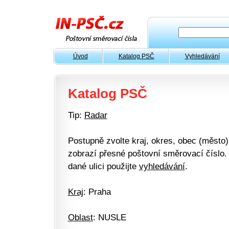
Úvod
Katalog PSČ
Vyhledávání
Katalog PSČ
Tip:
Radar
Postupně zvolte kraj, okres, obec (město) 
zobrazí přesné poštovní směrovací číslo. 
dané ulici použijte
vyhledávání
.
Kraj
: Praha
Oblast
: NUSLE