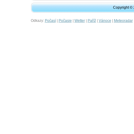
Copyright ©
Odkazy:
|
|
|
|
|
Počasí
Počasie
Wetter
Paříž
Vánoce
Meteoradar