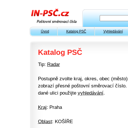
Úvod
Katalog PSČ
Vyhledávání
Katalog PSČ
Tip:
Radar
Postupně zvolte kraj, okres, obec (město) 
zobrazí přesné poštovní směrovací číslo. 
dané ulici použijte
vyhledávání
.
Kraj
: Praha
Oblast
: KOŠÍŘE