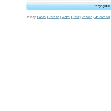
Copyright ©
Odkazy:
|
|
|
|
|
Počasí
Počasie
Wetter
Paříž
Vánoce
Meteoradar