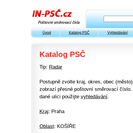
Úvod
Katalog PSČ
Vyhledávání
Katalog PSČ
Tip:
Radar
Postupně zvolte kraj, okres, obec (město) 
zobrazí přesné poštovní směrovací číslo. 
dané ulici použijte
vyhledávání
.
Kraj
: Praha
Oblast
: KOŠÍŘE