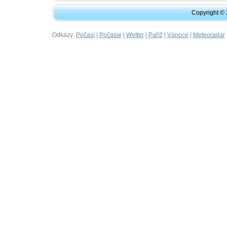
Copyright ©
Odkazy:
|
|
|
|
|
Počasí
Počasie
Wetter
Paříž
Vánoce
Meteoradar