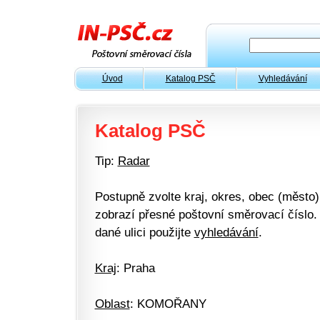
Úvod
Katalog PSČ
Vyhledávání
Katalog PSČ
Tip:
Radar
Postupně zvolte kraj, okres, obec (město) 
zobrazí přesné poštovní směrovací číslo. 
dané ulici použijte
vyhledávání
.
Kraj
: Praha
Oblast
: KOMOŘANY