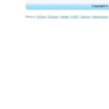
Copyright ©
Odkazy:
|
|
|
|
|
Počasí
Počasie
Wetter
Paříž
Vánoce
Meteoradar