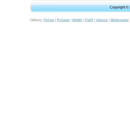
Copyright ©
Odkazy:
|
|
|
|
|
Počasí
Počasie
Wetter
Paříž
Vánoce
Meteoradar