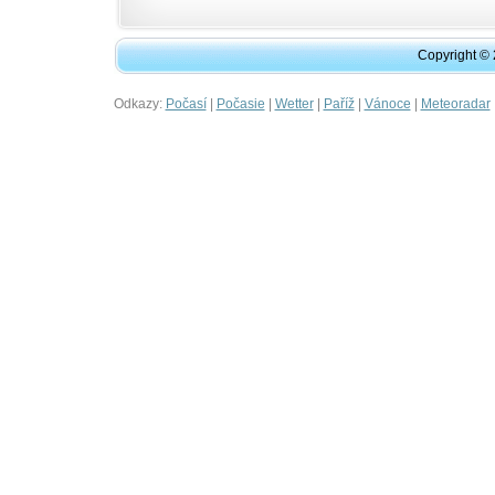
Copyright ©
Odkazy:
|
|
|
|
|
Počasí
Počasie
Wetter
Paříž
Vánoce
Meteoradar