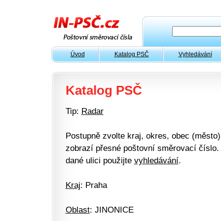
Úvod
Katalog PSČ
Vyhledávání
Katalog PSČ
Tip:
Radar
Postupně zvolte kraj, okres, obec (město) 
zobrazí přesné poštovní směrovací číslo. 
dané ulici použijte
vyhledávání
.
Kraj
: Praha
Oblast
: JINONICE