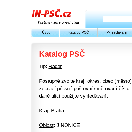
Úvod
Katalog PSČ
Vyhledávání
Katalog PSČ
Tip:
Radar
Postupně zvolte kraj, okres, obec (město) 
zobrazí přesné poštovní směrovací číslo. 
dané ulici použijte
vyhledávání
.
Kraj
: Praha
Oblast
: JINONICE