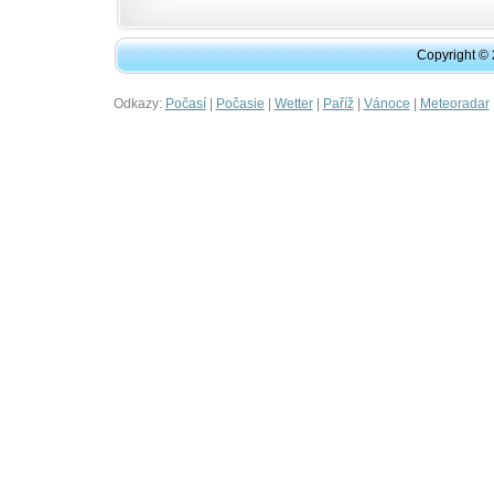
Copyright ©
Odkazy:
|
|
|
|
|
Počasí
Počasie
Wetter
Paříž
Vánoce
Meteoradar