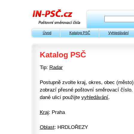
Úvod
Katalog PSČ
Vyhledávání
Katalog PSČ
Tip:
Radar
Postupně zvolte kraj, okres, obec (město) 
zobrazí přesné poštovní směrovací číslo. 
dané ulici použijte
vyhledávání
.
Kraj
: Praha
Oblast
: HRDLOŘEZY