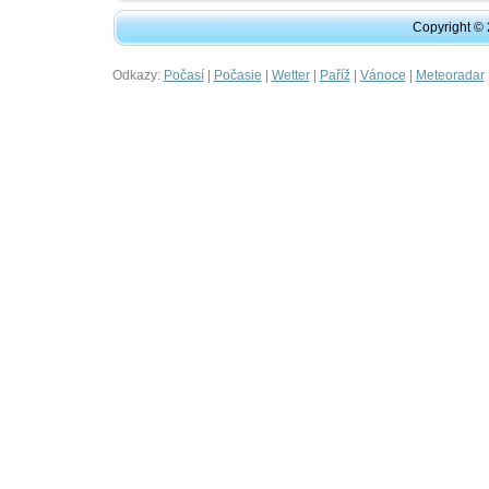
Copyright ©
Odkazy:
|
|
|
|
|
Počasí
Počasie
Wetter
Paříž
Vánoce
Meteoradar