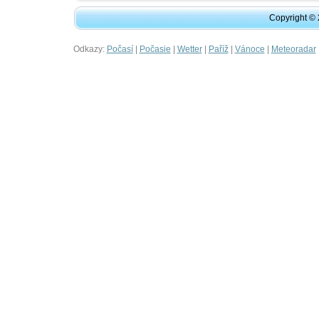
Copyright ©
Odkazy:
|
|
|
|
|
Počasí
Počasie
Wetter
Paříž
Vánoce
Meteoradar