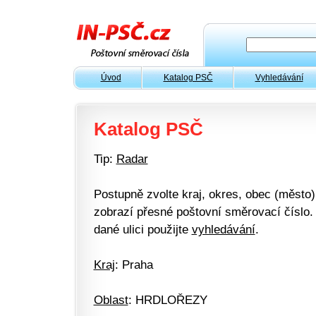
Úvod
Katalog PSČ
Vyhledávání
Katalog PSČ
Tip:
Radar
Postupně zvolte kraj, okres, obec (město) 
zobrazí přesné poštovní směrovací číslo. 
dané ulici použijte
vyhledávání
.
Kraj
: Praha
Oblast
: HRDLOŘEZY