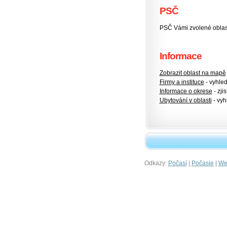
PSČ
PSČ Vámi zvolené oblas
Informace
Zobrazit oblast na mapě
Firmy a instituce
- vyhlede
Informace o okrese
- zjis
Ubytování v oblasti
- vyh
Odkazy:
|
|
Počasí
Počasie
Wet