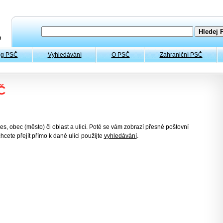
og PSČ
Vyhledávání
O PSČ
Zahraniční PSČ
Č
es, obec (město) či oblast a ulici. Poté se vám zobrazí přesné poštovní
hcete přejít přímo k dané ulici použijte
vyhledávání
.