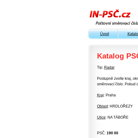
Úvod
Katal
Katalog PS
Tip:
Radar
Postupně zvolte kraj, okr
směrovací číslo. Pokud c
Kraj
: Praha
Oblast
: HRDLOŘEZY
Ulice
: NA TÁBOŘE
PSČ:
190 00