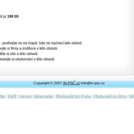
ti je
190 00
- podívejte se na mapě, kde se nachází tato oblast.
jte si firmy a instituce v této oblasti.
těte si vše o této oblasti.
ledejte si ubytvování v této oblasti.
Copyright © 2007
IN-PSČ.cz
info@in-psc.cz
|
|
|
|
|
|
ter
Paříž
Vánoce
Meteoradar
Předpověď pro Prahu
Předpověď pro Brno
Wi