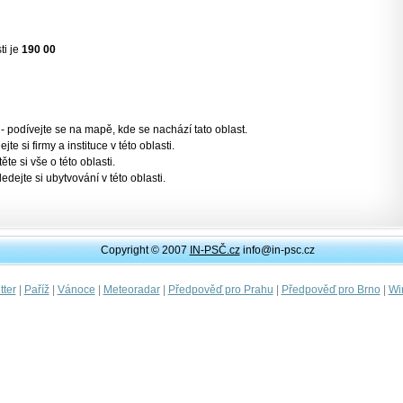
ti je
190 00
- podívejte se na mapě, kde se nachází tato oblast.
jte si firmy a instituce v této oblasti.
těte si vše o této oblasti.
ledejte si ubytvování v této oblasti.
Copyright © 2007
IN-PSČ.cz
info@in-psc.cz
|
|
|
|
|
|
ter
Paříž
Vánoce
Meteoradar
Předpověď pro Prahu
Předpověď pro Brno
Wi