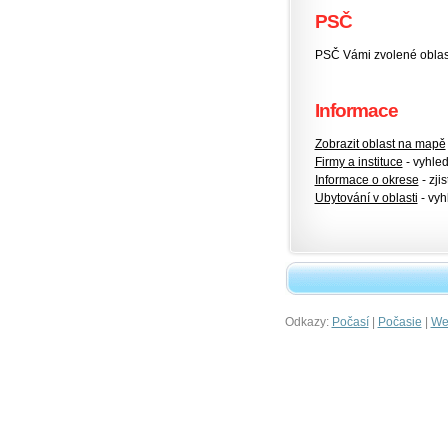
PSČ
PSČ Vámi zvolené oblas
Informace
Zobrazit oblast na mapě
Firmy a instituce
- vyhlede
Informace o okrese
- zjis
Ubytování v oblasti
- vyh
Odkazy:
|
|
Počasí
Počasie
Wet