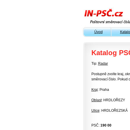
Úvod
Katal
Katalog PS
Tip:
Radar
Postupně zvolte kraj, okr
směrovací číslo. Pokud c
Kraj
: Praha
Oblast
: HRDLOŘEZY
Ulice
: HRDLOŘEZSKÁ
PSČ:
190 00