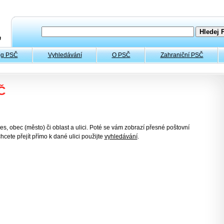
og PSČ
Vyhledávání
O PSČ
Zahraniční PSČ
Č
es, obec (město) či oblast a ulici. Poté se vám zobrazí přesné poštovní
hcete přejít přímo k dané ulici použijte
vyhledávání
.