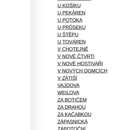
U KOŠÍKU
U PEKÁREN
U POTOKA
U PRŮSEKU
U ŠTĚPU
U TOVÁREN
V CHOTEJNĚ
V NOVÉ ČTVRTI
V NOVÉ HOSTIVAŘI
V NOVÝCH DOMCÍCH
V ZÁTIŠÍ
VAJDOVA
WEILOVA
ZA BOTIČEM
ZA DRAHOU
ZA KAČABKOU
ZÁPASNICKÁ
ZÁPOTOČNÍ