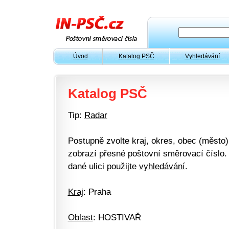
Úvod
Katalog PSČ
Vyhledávání
Katalog PSČ
Tip:
Radar
Postupně zvolte kraj, okres, obec (město) 
zobrazí přesné poštovní směrovací číslo. 
dané ulici použijte
vyhledávání
.
Kraj
: Praha
Oblast
: HOSTIVAŘ