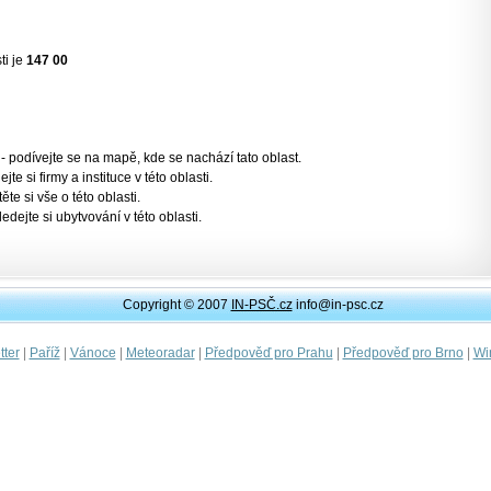
ti je
147 00
- podívejte se na mapě, kde se nachází tato oblast.
jte si firmy a instituce v této oblasti.
těte si vše o této oblasti.
ledejte si ubytvování v této oblasti.
Copyright © 2007
IN-PSČ.cz
info@in-psc.cz
|
|
|
|
|
|
ter
Paříž
Vánoce
Meteoradar
Předpověď pro Prahu
Předpověď pro Brno
Wi