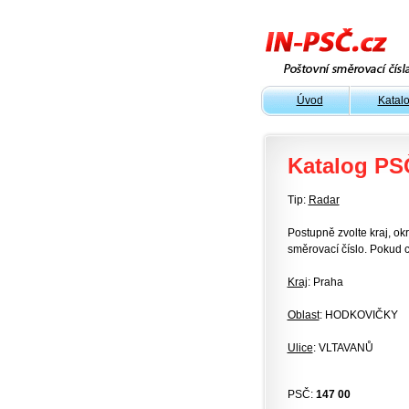
Úvod
Katal
Katalog PS
Tip:
Radar
Postupně zvolte kraj, okr
směrovací číslo. Pokud c
Kraj
: Praha
Oblast
: HODKOVIČKY
Ulice
: VLTAVANŮ
PSČ:
147 00