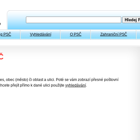
og PSČ
Vyhledávání
O PSČ
Zahraniční PSČ
Č
es, obec (město) či oblast a ulici. Poté se vám zobrazí přesné poštovní
hcete přejít přímo k dané ulici použijte
vyhledávání
.