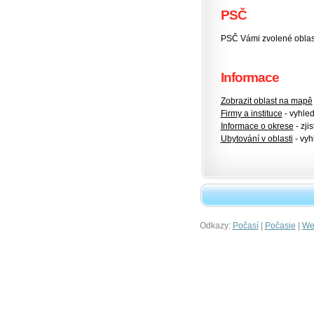
PSČ
PSČ Vámi zvolené oblas
Informace
Zobrazit oblast na mapě
Firmy a instituce
- vyhlede
Informace o okrese
- zjis
Ubytování v oblasti
- vyh
Odkazy:
|
|
Počasí
Počasie
Wet