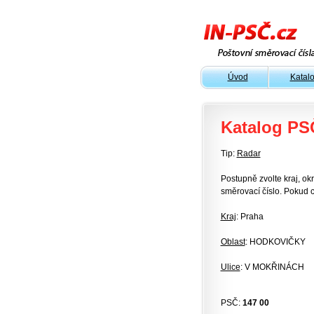
Úvod
Katal
Katalog PS
Tip:
Radar
Postupně zvolte kraj, okr
směrovací číslo. Pokud c
Kraj
: Praha
Oblast
: HODKOVIČKY
Ulice
: V MOKŘINÁCH
PSČ:
147 00