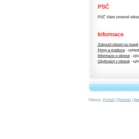
PSČ
PSČ Vámi zvolené oblas
Informace
Zobrazit oblast na mapě
Firmy a instituce
- vyhlede
Informace o okrese
- zjis
Ubytování v oblasti
- vyh
Odkazy:
|
|
Počasí
Počasie
Wet