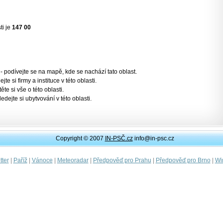
ti je
147 00
- podívejte se na mapě, kde se nachází tato oblast.
jte si firmy a instituce v této oblasti.
těte si vše o této oblasti.
ledejte si ubytvování v této oblasti.
Copyright © 2007
IN-PSČ.cz
info@in-psc.cz
|
|
|
|
|
|
ter
Paříž
Vánoce
Meteoradar
Předpověď pro Prahu
Předpověď pro Brno
Wi