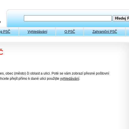
og PSČ
Vyhledávání
O PSČ
Zahraniční PSČ
Č
es, obec (město) či oblast a ulici. Poté se vám zobrazí přesné poštovní
hcete přejít přímo k dané ulici použijte
vyhledávání
.