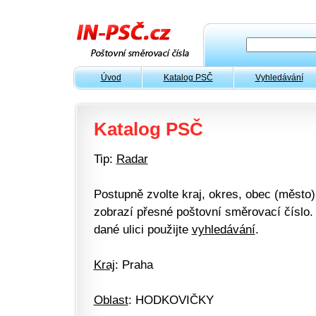
Úvod
Katalog PSČ
Vyhledávání
Katalog PSČ
Tip:
Radar
Postupně zvolte kraj, okres, obec (město) 
zobrazí přesné poštovní směrovací číslo. 
dané ulici použijte
vyhledávání
.
Kraj
: Praha
Oblast
: HODKOVIČKY