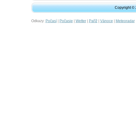
Copyright ©
Odkazy:
|
|
|
|
|
Počasí
Počasie
Wetter
Paříž
Vánoce
Meteoradar