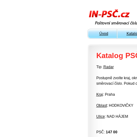
Úvod
Katal
Katalog PS
Tip:
Radar
Postupně zvolte kraj, okr
směrovací číslo. Pokud c
Kraj
: Praha
Oblast
: HODKOVIČKY
Ulice
: NAD HÁJEM
PSČ:
147 00