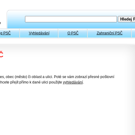
og PSČ
Vyhledávání
O PSČ
Zahraniční PSČ
Č
es, obec (město) či oblast a ulici. Poté se vám zobrazí přesné poštovní
hcete přejít přímo k dané ulici použijte
vyhledávání
.