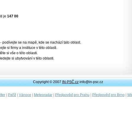
ti je
147 00
- podívejte se na mapě, kde se nachází tato oblast.
jte si firmy a instituce v této oblasti.
těte si vše o této oblasti.
ledejte si ubytvování v této oblasti.
Copyright © 2007
IN-PSČ.cz
info@in-psc.cz
|
|
|
|
|
|
ter
Paříž
Vánoce
Meteoradar
Předpověď pro Prahu
Předpověď pro Brno
Wi