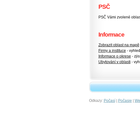
PSČ
PSČ Vámi zvolené oblas
Informace
Zobrazit oblast na mapě
Firmy a instituce
- vyhlede
Informace o okrese
- zjis
Ubytování v oblasti
- vyh
Odkazy:
|
|
Počasí
Počasie
Wet