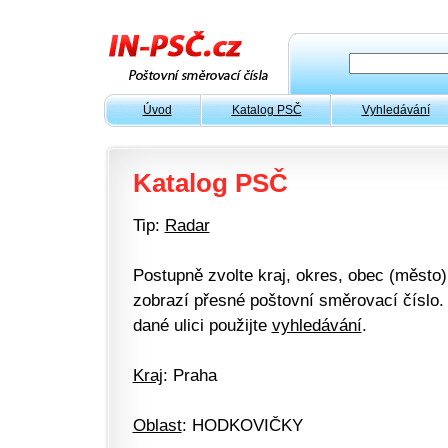
Úvod
Katalog PSČ
Vyhledávání
Katalog PSČ
Tip:
Radar
Postupně zvolte kraj, okres, obec (město) 
zobrazí přesné poštovní směrovací číslo. 
dané ulici použijte
vyhledávání
.
Kraj
: Praha
Oblast
: HODKOVIČKY