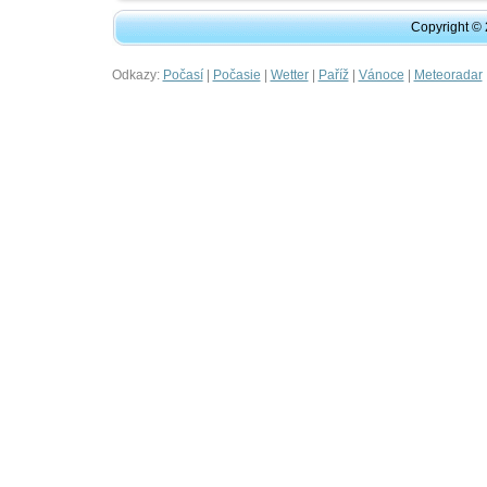
Copyright ©
Odkazy:
|
|
|
|
|
Počasí
Počasie
Wetter
Paříž
Vánoce
Meteoradar