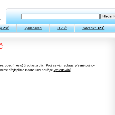
og PSČ
Vyhledávání
O PSČ
Zahraniční PSČ
Č
es, obec (město) či oblast a ulici. Poté se vám zobrazí přesné poštovní
hcete přejít přímo k dané ulici použijte
vyhledávání
.