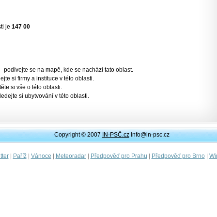
ti je
147 00
- podívejte se na mapě, kde se nachází tato oblast.
jte si firmy a instituce v této oblasti.
těte si vše o této oblasti.
ledejte si ubytvování v této oblasti.
Copyright © 2007
IN-PSČ.cz
info@in-psc.cz
|
|
|
|
|
|
ter
Paříž
Vánoce
Meteoradar
Předpověď pro Prahu
Předpověď pro Brno
Wi