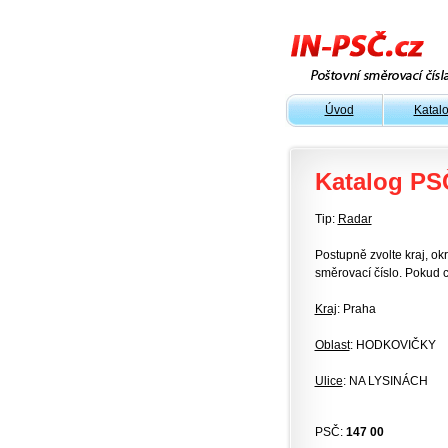
Úvod
Katal
Katalog PS
Tip:
Radar
Postupně zvolte kraj, okr
směrovací číslo. Pokud c
Kraj
: Praha
Oblast
: HODKOVIČKY
Ulice
: NA LYSINÁCH
PSČ:
147 00