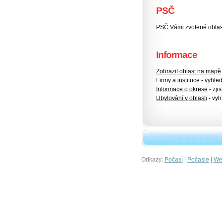
PSČ
PSČ Vámi zvolené oblas
Informace
Zobrazit oblast na mapě
Firmy a instituce
- vyhlede
Informace o okrese
- zjis
Ubytování v oblasti
- vyh
Odkazy:
|
|
Počasí
Počasie
Wet