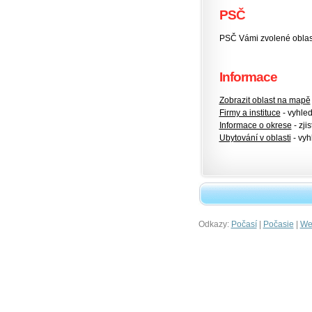
PSČ
PSČ Vámi zvolené oblas
Informace
Zobrazit oblast na mapě
Firmy a instituce
- vyhlede
Informace o okrese
- zjis
Ubytování v oblasti
- vyh
Odkazy:
|
|
Počasí
Počasie
Wet