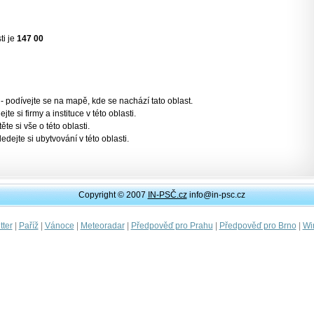
ti je
147 00
- podívejte se na mapě, kde se nachází tato oblast.
jte si firmy a instituce v této oblasti.
těte si vše o této oblasti.
ledejte si ubytvování v této oblasti.
Copyright © 2007
IN-PSČ.cz
info@in-psc.cz
|
|
|
|
|
|
ter
Paříž
Vánoce
Meteoradar
Předpověď pro Prahu
Předpověď pro Brno
Wi