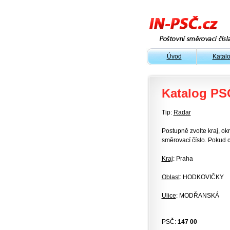
Úvod
Katal
Katalog PS
Tip:
Radar
Postupně zvolte kraj, okr
směrovací číslo. Pokud c
Kraj
: Praha
Oblast
: HODKOVIČKY
Ulice
: MODŘANSKÁ
PSČ:
147 00