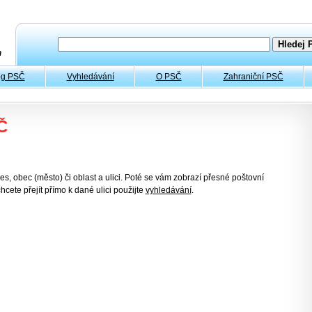
og PSČ
Vyhledávání
O PSČ
Zahraniční PSČ
Č
es, obec (město) či oblast a ulici. Poté se vám zobrazí přesné poštovní
hcete přejít přímo k dané ulici použijte
vyhledávání
.