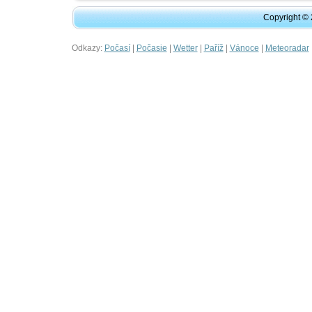
Copyright ©
Odkazy:
|
|
|
|
|
Počasí
Počasie
Wetter
Paříž
Vánoce
Meteoradar