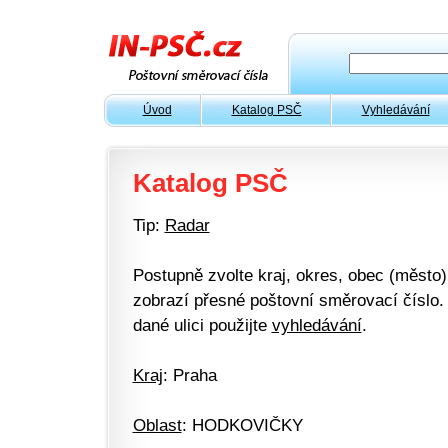
Úvod
Katalog PSČ
Vyhledávání
Katalog PSČ
Tip:
Radar
Postupně zvolte kraj, okres, obec (město) 
zobrazí přesné poštovní směrovací číslo. 
dané ulici použijte
vyhledávání
.
Kraj
: Praha
Oblast
: HODKOVIČKY