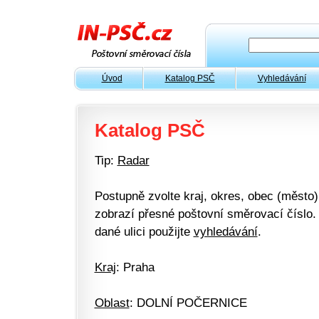
Úvod
Katalog PSČ
Vyhledávání
Katalog PSČ
Tip:
Radar
Postupně zvolte kraj, okres, obec (město) 
zobrazí přesné poštovní směrovací číslo. 
dané ulici použijte
vyhledávání
.
Kraj
: Praha
Oblast
: DOLNÍ POČERNICE