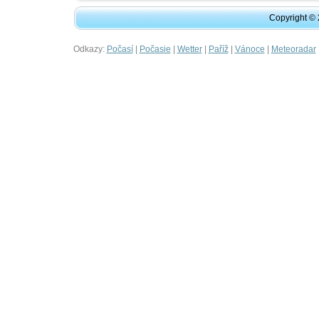
Copyright ©
Odkazy:
|
|
|
|
|
Počasí
Počasie
Wetter
Paříž
Vánoce
Meteoradar