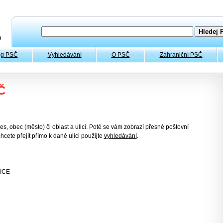
og PSČ
Vyhledávání
O PSČ
Zahraniční PSČ
Č
es, obec (město) či oblast a ulici. Poté se vám zobrazí přesné poštovní
hcete přejít přímo k dané ulici použijte
vyhledávání
.
ICE