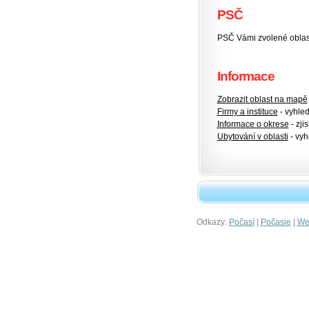
PSČ
PSČ Vámi zvolené oblas
Informace
Zobrazit oblast na mapě
Firmy a instituce
- vyhlede
Informace o okrese
- zjis
Ubytování v oblasti
- vyh
Odkazy:
|
|
Počasí
Počasie
Wet