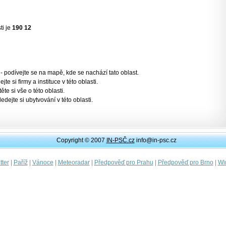
ti je
190 12
- podívejte se na mapě, kde se nachází tato oblast.
jte si firmy a instituce v této oblasti.
těte si vše o této oblasti.
ledejte si ubytvování v této oblasti.
Copyright © 2007
IN-PSČ.cz
info@in-psc.cz
|
|
|
|
|
|
ter
Paříž
Vánoce
Meteoradar
Předpověď pro Prahu
Předpověď pro Brno
Wi