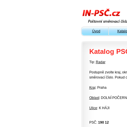
Úvod
Katal
Katalog PS
Tip:
Radar
Postupně zvolte kraj, okr
směrovací číslo. Pokud c
Kraj
: Praha
Oblast
: DOLNÍ POČERN
Ulice
: K HÁJI
PSČ:
190 12