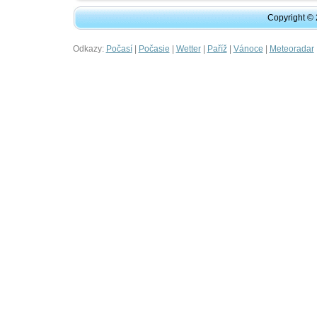
Copyright ©
Odkazy:
|
|
|
|
|
Počasí
Počasie
Wetter
Paříž
Vánoce
Meteoradar