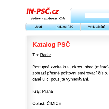
Úvod
Katalog PSČ
Vyhledávání
Katalog PSČ
Tip:
Radar
Postupně zvolte kraj, okres, obec (město) 
zobrazí přesné poštovní směrovací číslo. 
dané ulici použijte
vyhledávání
.
Kraj
: Praha
Oblast
: ČIMICE