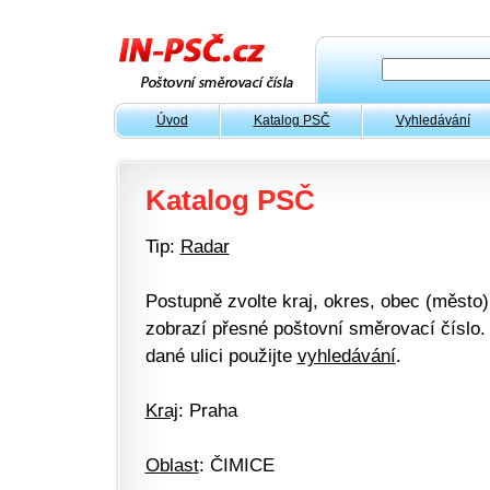
Úvod
Katalog PSČ
Vyhledávání
Katalog PSČ
Tip:
Radar
Postupně zvolte kraj, okres, obec (město) 
zobrazí přesné poštovní směrovací číslo. 
dané ulici použijte
vyhledávání
.
Kraj
: Praha
Oblast
: ČIMICE