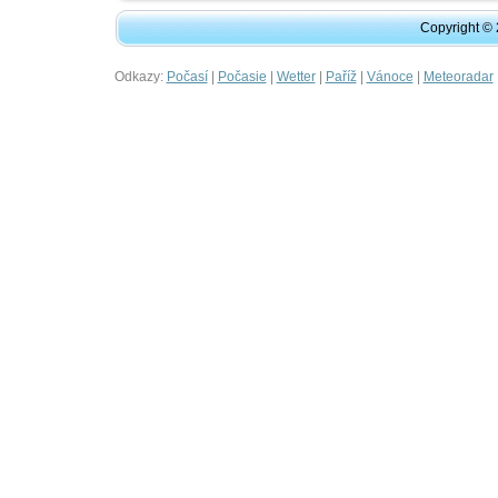
Copyright ©
Odkazy:
|
|
|
|
|
Počasí
Počasie
Wetter
Paříž
Vánoce
Meteoradar