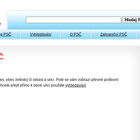
og PSČ
Vyhledávání
O PSČ
Zahraniční PSČ
Č
es, obec (město) či oblast a ulici. Poté se vám zobrazí přesné poštovní
hcete přejít přímo k dané ulici použijte
vyhledávání
.