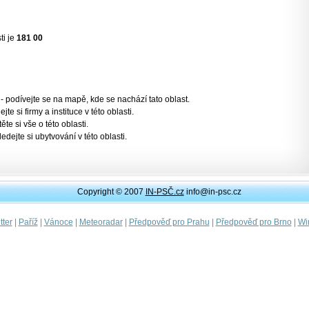
ti je
181 00
- podívejte se na mapě, kde se nachází tato oblast.
jte si firmy a instituce v této oblasti.
těte si vše o této oblasti.
ledejte si ubytvování v této oblasti.
Copyright © 2007
IN-PSČ.cz
info@in-psc.cz
|
|
|
|
|
|
ter
Paříž
Vánoce
Meteoradar
Předpověď pro Prahu
Předpověď pro Brno
Wi