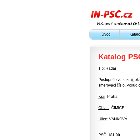
Úvod
Katal
Katalog PS
Tip:
Radar
Postupně zvolte kraj, okr
směrovací číslo. Pokud c
Kraj
: Praha
Oblast
: ČIMICE
Ulice
: VÁNKOVÁ
PSČ:
181 00