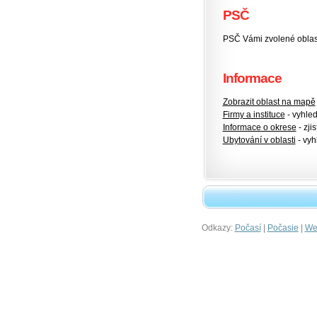
PSČ
PSČ Vámi zvolené oblas
Informace
Zobrazit oblast na mapě
Firmy a instituce
- vyhlede
Informace o okrese
- zjis
Ubytování v oblasti
- vyh
Odkazy:
|
|
Počasí
Počasie
Wet