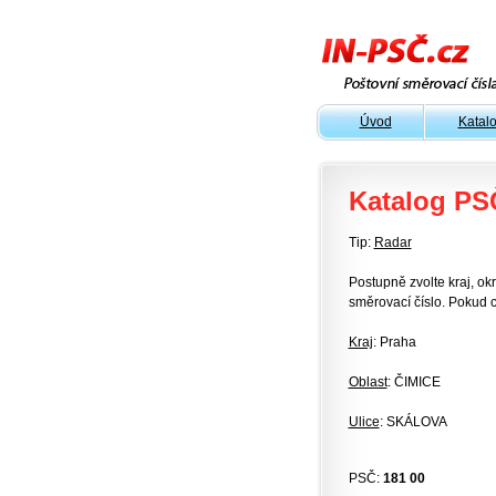
Úvod
Katal
Katalog PS
Tip:
Radar
Postupně zvolte kraj, okr
směrovací číslo. Pokud c
Kraj
: Praha
Oblast
: ČIMICE
Ulice
: SKÁLOVA
PSČ:
181 00