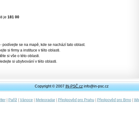
ti je
181 00
- podívejte se na mapě, kde se nachází tato oblast.
jte si firmy a instituce v této oblasti.
těte si vše o této oblasti.
ledejte si ubytvování v této oblasti.
Copyright © 2007
IN-PSČ.cz
info@in-psc.cz
|
|
|
|
|
|
ter
Paříž
Vánoce
Meteoradar
Předpověď pro Prahu
Předpověď pro Brno
Wi