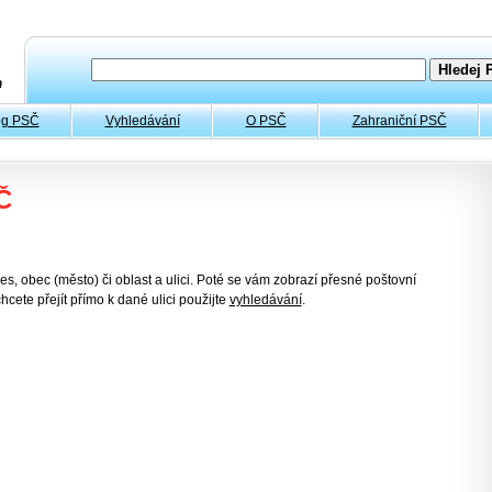
og PSČ
Vyhledávání
O PSČ
Zahraniční PSČ
Č
es, obec (město) či oblast a ulici. Poté se vám zobrazí přesné poštovní
hcete přejít přímo k dané ulici použijte
vyhledávání
.