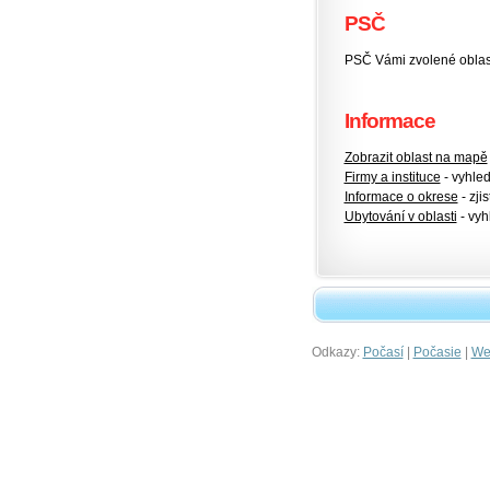
PSČ
PSČ Vámi zvolené oblas
Informace
Zobrazit oblast na mapě
Firmy a instituce
- vyhlede
Informace o okrese
- zjis
Ubytování v oblasti
- vyh
Odkazy:
|
|
Počasí
Počasie
Wet