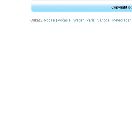
Copyright ©
Odkazy:
|
|
|
|
|
Počasí
Počasie
Wetter
Paříž
Vánoce
Meteoradar