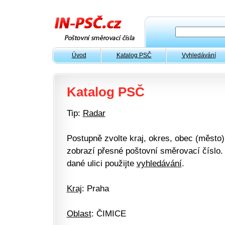
Úvod
Katalog PSČ
Vyhledávání
Katalog PSČ
Tip:
Radar
Postupně zvolte kraj, okres, obec (město) 
zobrazí přesné poštovní směrovací číslo. 
dané ulici použijte
vyhledávání
.
Kraj
: Praha
Oblast
: ČIMICE