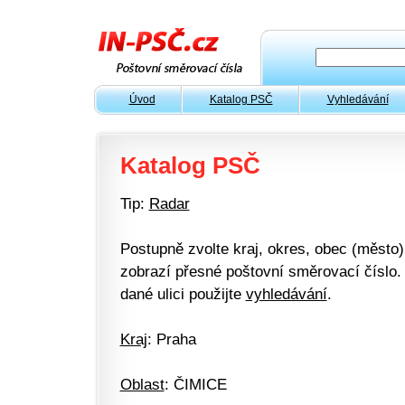
Úvod
Katalog PSČ
Vyhledávání
Katalog PSČ
Tip:
Radar
Postupně zvolte kraj, okres, obec (město) 
zobrazí přesné poštovní směrovací číslo. 
dané ulici použijte
vyhledávání
.
Kraj
: Praha
Oblast
: ČIMICE