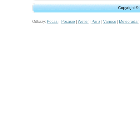
Copyright ©
Odkazy:
|
|
|
|
|
Počasí
Počasie
Wetter
Paříž
Vánoce
Meteoradar