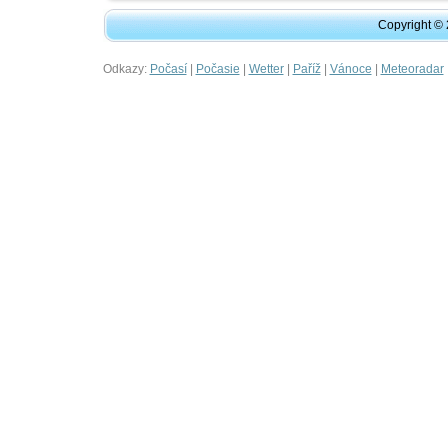
Copyright ©
Odkazy:
|
|
|
|
|
Počasí
Počasie
Wetter
Paříž
Vánoce
Meteoradar