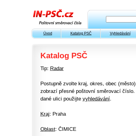
Úvod
Katalog PSČ
Vyhledávání
Katalog PSČ
Tip:
Radar
Postupně zvolte kraj, okres, obec (město) 
zobrazí přesné poštovní směrovací číslo. 
dané ulici použijte
vyhledávání
.
Kraj
: Praha
Oblast
: ČIMICE