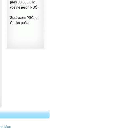
přes 80 000 ulic
včetně jejich PSČ.
Správcem PSČ je
Česká pošta.
nd Map