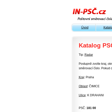
Úvod
Katal
Katalog PS
Tip:
Radar
Postupně zvolte kraj, okr
směrovací číslo. Pokud c
Kraj
: Praha
Oblast
: ČIMICE
Ulice
: K DRAHANI
PSČ:
181 00