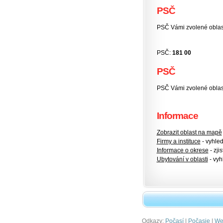
PSČ
PSČ Vámi zvolené oblas
PSČ:
181 00
PSČ
PSČ Vámi zvolené oblas
Informace
Zobrazit oblast na mapě
Firmy a instituce
- vyhlede
Informace o okrese
- zjis
Ubytování v oblasti
- vyh
Odkazy:
|
|
Počasí
Počasie
Wet