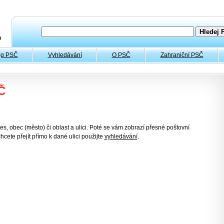
og PSČ
Vyhledávání
O PSČ
Zahraniční PSČ
Č
es, obec (město) či oblast a ulici. Poté se vám zobrazí přesné poštovní
hcete přejít přímo k dané ulici použijte
vyhledávání
.