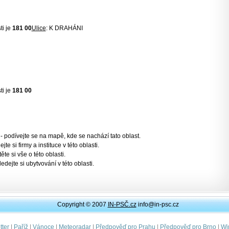
ti je
181 00
Ulice
: K DRAHÁNI
ti je
181 00
- podívejte se na mapě, kde se nachází tato oblast.
jte si firmy a instituce v této oblasti.
těte si vše o této oblasti.
ledejte si ubytvování v této oblasti.
Copyright © 2007
IN-PSČ.cz
info@in-psc.cz
|
|
|
|
|
|
ter
Paříž
Vánoce
Meteoradar
Předpověď pro Prahu
Předpověď pro Brno
Wi