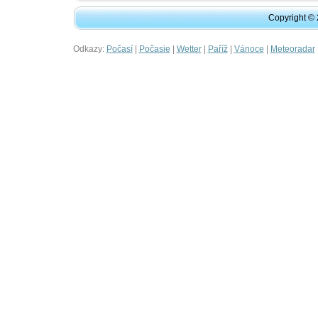
Copyright ©
Odkazy:
|
|
|
|
|
Počasí
Počasie
Wetter
Paříž
Vánoce
Meteoradar