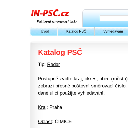
Úvod
Katalog PSČ
Vyhledávání
Katalog PSČ
Tip:
Radar
Postupně zvolte kraj, okres, obec (město) 
zobrazí přesné poštovní směrovací číslo. 
dané ulici použijte
vyhledávání
.
Kraj
: Praha
Oblast
: ČIMICE