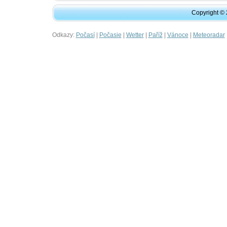
Copyright ©
Odkazy:
|
|
|
|
|
Počasí
Počasie
Wetter
Paříž
Vánoce
Meteoradar