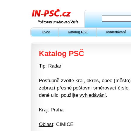
Úvod
Katalog PSČ
Vyhledávání
Katalog PSČ
Tip:
Radar
Postupně zvolte kraj, okres, obec (město) 
zobrazí přesné poštovní směrovací číslo. 
dané ulici použijte
vyhledávání
.
Kraj
: Praha
Oblast
: ČIMICE