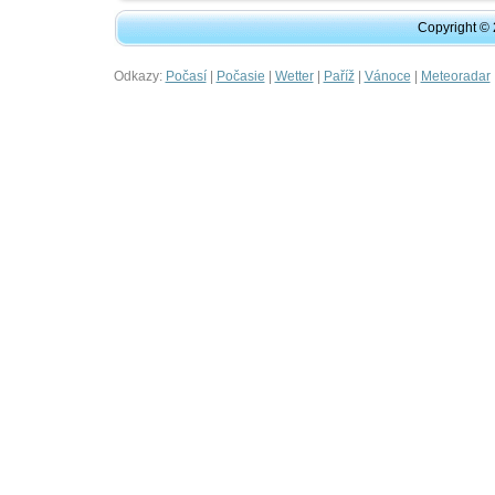
Copyright ©
Odkazy:
|
|
|
|
|
Počasí
Počasie
Wetter
Paříž
Vánoce
Meteoradar