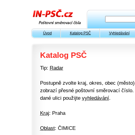
Úvod
Katalog PSČ
Vyhledávání
Katalog PSČ
Tip:
Radar
Postupně zvolte kraj, okres, obec (město) 
zobrazí přesné poštovní směrovací číslo. 
dané ulici použijte
vyhledávání
.
Kraj
: Praha
Oblast
: ČIMICE