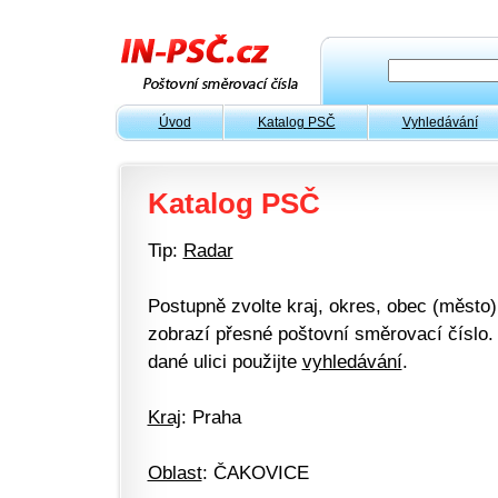
Úvod
Katalog PSČ
Vyhledávání
Katalog PSČ
Tip:
Radar
Postupně zvolte kraj, okres, obec (město) 
zobrazí přesné poštovní směrovací číslo. 
dané ulici použijte
vyhledávání
.
Kraj
: Praha
Oblast
: ČAKOVICE