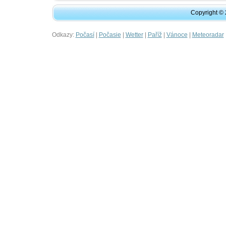
Copyright ©
Odkazy:
|
|
|
|
|
Počasí
Počasie
Wetter
Paříž
Vánoce
Meteoradar