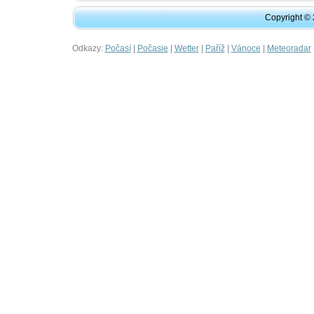
Copyright ©
Odkazy:
|
|
|
|
|
Počasí
Počasie
Wetter
Paříž
Vánoce
Meteoradar