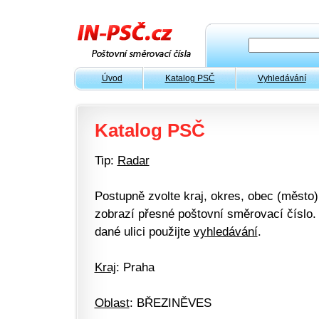
Úvod
Katalog PSČ
Vyhledávání
Katalog PSČ
Tip:
Radar
Postupně zvolte kraj, okres, obec (město) 
zobrazí přesné poštovní směrovací číslo. 
dané ulici použijte
vyhledávání
.
Kraj
: Praha
Oblast
: BŘEZINĚVES