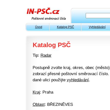
Úvod
Katalog PSČ
Vyhledávání
Katalog PSČ
Tip:
Radar
Postupně zvolte kraj, okres, obec (město) 
zobrazí přesné poštovní směrovací číslo. 
dané ulici použijte
vyhledávání
.
Kraj
: Praha
Oblast
: BŘEZINĚVES