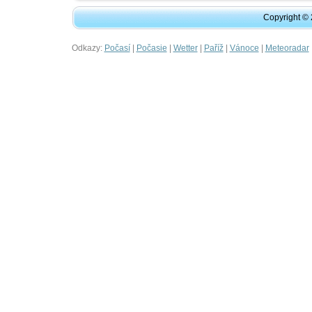
Copyright ©
Odkazy:
|
|
|
|
|
Počasí
Počasie
Wetter
Paříž
Vánoce
Meteoradar