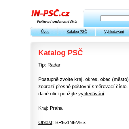
Úvod
Katalog PSČ
Vyhledávání
Katalog PSČ
Tip:
Radar
Postupně zvolte kraj, okres, obec (město) 
zobrazí přesné poštovní směrovací číslo. 
dané ulici použijte
vyhledávání
.
Kraj
: Praha
Oblast
: BŘEZINĚVES