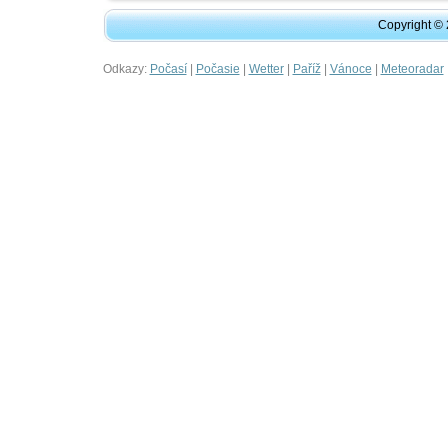
Copyright ©
Odkazy:
|
|
|
|
|
Počasí
Počasie
Wetter
Paříž
Vánoce
Meteoradar