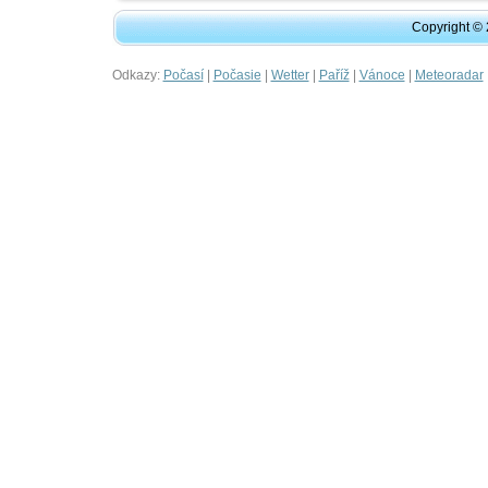
Copyright ©
Odkazy:
|
|
|
|
|
Počasí
Počasie
Wetter
Paříž
Vánoce
Meteoradar