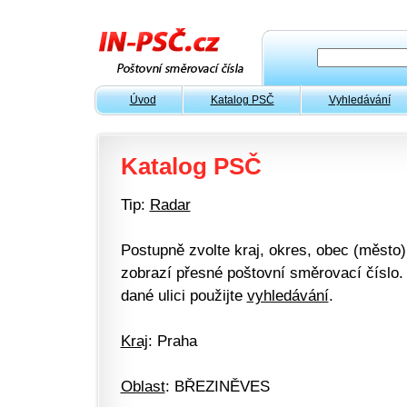
Úvod
Katalog PSČ
Vyhledávání
Katalog PSČ
Tip:
Radar
Postupně zvolte kraj, okres, obec (město) 
zobrazí přesné poštovní směrovací číslo. 
dané ulici použijte
vyhledávání
.
Kraj
: Praha
Oblast
: BŘEZINĚVES