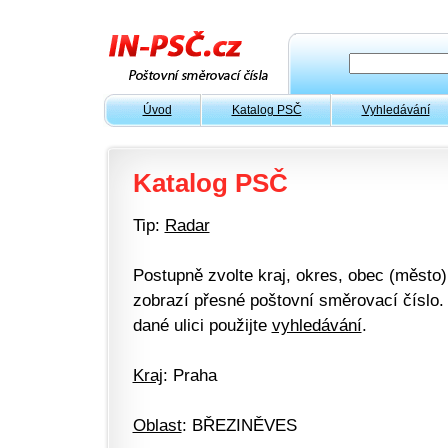
Úvod
Katalog PSČ
Vyhledávání
Katalog PSČ
Tip:
Radar
Postupně zvolte kraj, okres, obec (město) 
zobrazí přesné poštovní směrovací číslo. 
dané ulici použijte
vyhledávání
.
Kraj
: Praha
Oblast
: BŘEZINĚVES