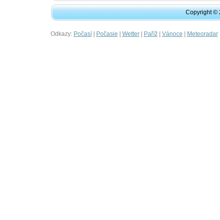
Copyright ©
Odkazy:
|
|
|
|
|
Počasí
Počasie
Wetter
Paříž
Vánoce
Meteoradar