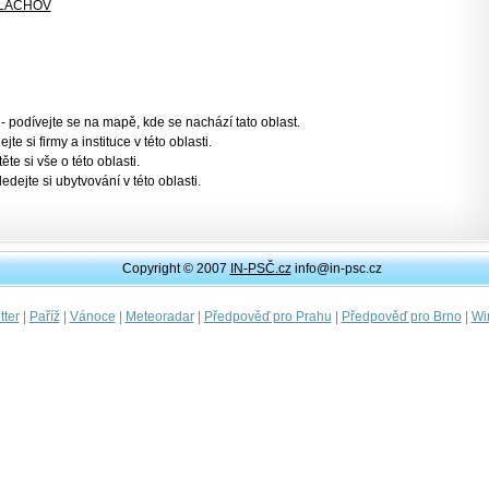
LACHOV
- podívejte se na mapě, kde se nachází tato oblast.
jte si firmy a instituce v této oblasti.
těte si vše o této oblasti.
ledejte si ubytvování v této oblasti.
Copyright © 2007
IN-PSČ.cz
info@in-psc.cz
|
|
|
|
|
|
ter
Paříž
Vánoce
Meteoradar
Předpověď pro Prahu
Předpověď pro Brno
Wi