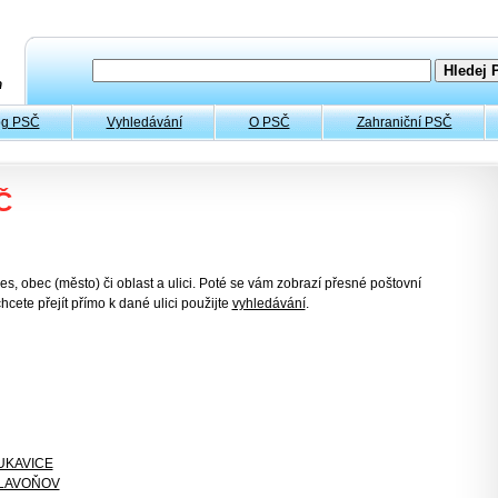
og PSČ
Vyhledávání
O PSČ
Zahraniční PSČ
Č
es, obec (město) či oblast a ulici. Poté se vám zobrazí přesné poštovní
hcete přejít přímo k dané ulici použijte
vyhledávání
.
UKAVICE
LAVOŇOV