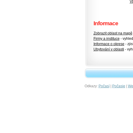
V
Informace
Zobrazit oblast na mapě
Firmy a instituce
- vyhlede
Informace o okrese
- zjis
Ubytování v oblasti
- vyh
Odkazy:
|
|
Počasí
Počasie
Wet