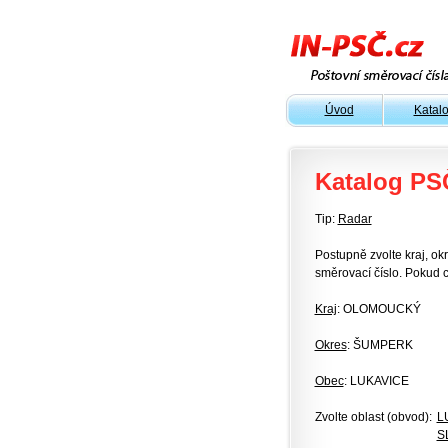
Úvod
Katal
Katalog PS
Tip:
Radar
Postupně zvolte kraj, okr
směrovací číslo. Pokud c
Kraj
: OLOMOUCKÝ
Okres
: ŠUMPERK
Obec
: LUKAVICE
Zvolte oblast (obvod):
L
S