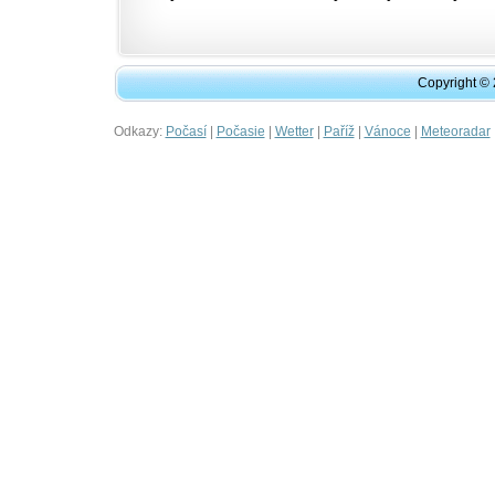
Copyright ©
Odkazy:
|
|
|
|
|
Počasí
Počasie
Wetter
Paříž
Vánoce
Meteoradar