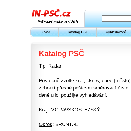
Úvod
Katalog PSČ
Vyhledávání
Katalog PSČ
Tip:
Radar
Postupně zvolte kraj, okres, obec (město) 
zobrazí přesné poštovní směrovací číslo. 
dané ulici použijte
vyhledávání
.
Kraj
: MORAVSKOSLEZSKÝ
Okres
: BRUNTÁL