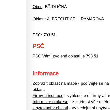
Obec
: BŘIDLIČNÁ
Oblast
: ALBRECHTICE U RÝMAŘOVA
PSČ:
793 51
PSČ
PSČ Vámi zvolené oblasti je
793 51
Informace
Zobrazit oblast na mapě
- podívejte se na
oblast.
Firmy a instituce
- vyhledejte si firmy a ins
Informace o okrese
- zjistěte si vše o této
Ubytování v oblasti
- vyhledejte si ubytvov