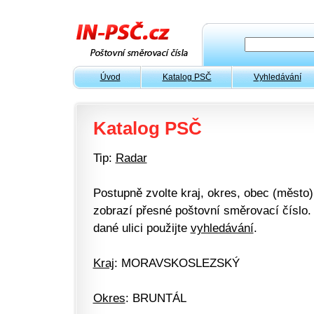
Úvod
Katalog PSČ
Vyhledávání
Katalog PSČ
Tip:
Radar
Postupně zvolte kraj, okres, obec (město) 
zobrazí přesné poštovní směrovací číslo. 
dané ulici použijte
vyhledávání
.
Kraj
: MORAVSKOSLEZSKÝ
Okres
: BRUNTÁL