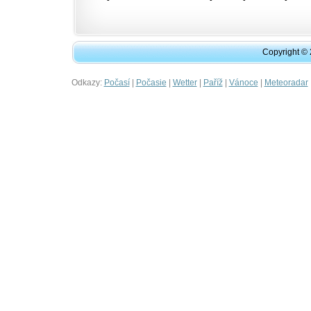
Copyright ©
Odkazy:
|
|
|
|
|
Počasí
Počasie
Wetter
Paříž
Vánoce
Meteoradar