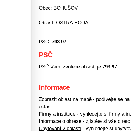
Obec
: BOHUŠOV
Oblast
: OSTRÁ HORA
PSČ:
793 97
PSČ
PSČ Vámi zvolené oblasti je
793 97
Informace
Zobrazit oblast na mapě
- podívejte se na
oblast.
Firmy a instituce
- vyhledejte si firmy a ins
Informace o okrese
- zjistěte si vše o této
Ubytování v oblasti
- vyhledejte si ubytvov