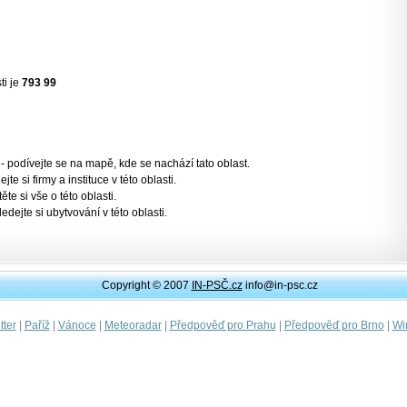
ti je
793 99
- podívejte se na mapě, kde se nachází tato oblast.
jte si firmy a instituce v této oblasti.
těte si vše o této oblasti.
ledejte si ubytvování v této oblasti.
Copyright © 2007
IN-PSČ.cz
info@in-psc.cz
|
|
|
|
|
|
ter
Paříž
Vánoce
Meteoradar
Předpověď pro Prahu
Předpověď pro Brno
Wi