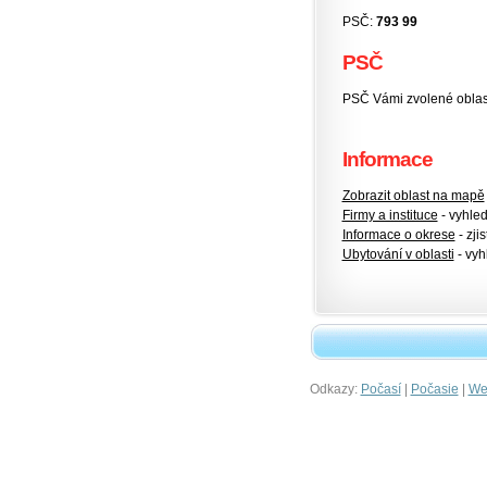
PSČ:
793 99
PSČ
PSČ Vámi zvolené oblas
Informace
Zobrazit oblast na mapě
Firmy a instituce
- vyhlede
Informace o okrese
- zjis
Ubytování v oblasti
- vyh
Odkazy:
|
|
Počasí
Počasie
Wet