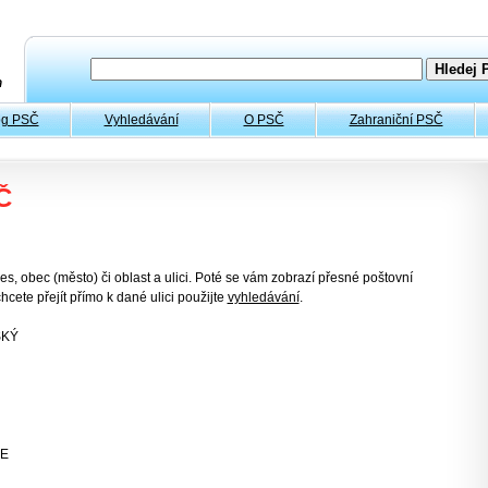
og PSČ
Vyhledávání
O PSČ
Zahraniční PSČ
Č
es, obec (město) či oblast a ulici. Poté se vám zobrazí přesné poštovní
hcete přejít přímo k dané ulici použijte
vyhledávání
.
SKÝ
CE