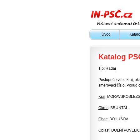
Úvod
Katal
Katalog PS
Tip:
Radar
Postupně zvolte kraj, okr
směrovací číslo. Pokud c
Kraj
: MORAVSKOSLEZ
Okres
: BRUNTÁL
Obec
: BOHUŠOV
Oblast
: DOLNÍ POVELI