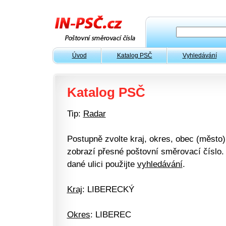
Úvod
Katalog PSČ
Vyhledávání
Katalog PSČ
Tip:
Radar
Postupně zvolte kraj, okres, obec (město) 
zobrazí přesné poštovní směrovací číslo. 
dané ulici použijte
vyhledávání
.
Kraj
: LIBERECKÝ
Okres
: LIBEREC