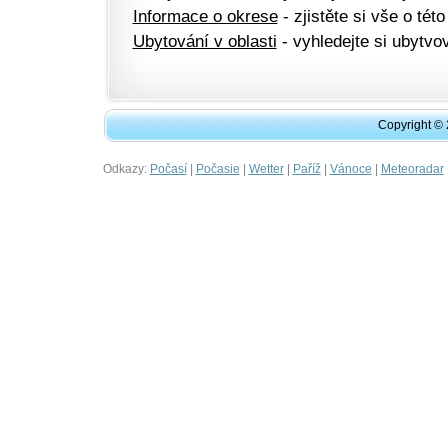
Informace o okrese
- zjistěte si vše o této
Ubytování v oblasti
- vyhledejte si ubytvov
Copyright ©
Odkazy:
|
|
|
|
|
Počasí
Počasie
Wetter
Paříž
Vánoce
Meteoradar