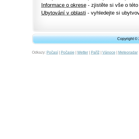
Informace o okrese
- zjistěte si vše o této
Ubytování v oblasti
- vyhledejte si ubytvov
Copyright ©
Odkazy:
|
|
|
|
|
Počasí
Počasie
Wetter
Paříž
Vánoce
Meteoradar