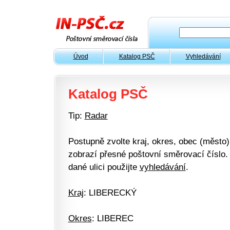
Úvod
Katalog PSČ
Vyhledávání
Katalog PSČ
Tip:
Radar
Postupně zvolte kraj, okres, obec (město) 
zobrazí přesné poštovní směrovací číslo. 
dané ulici použijte
vyhledávání
.
Kraj
: LIBERECKÝ
Okres
: LIBEREC